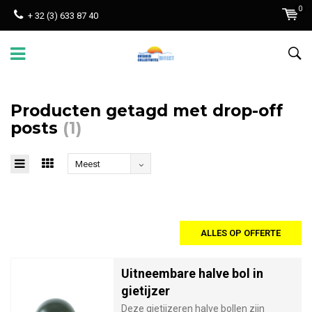
0
+ 32 (3) 633 87 40
Producten getagd met drop-off
posts
(1)
Meest
bekeken
ALLES OP OFFERTE
Uitneembare halve bol in
gietijzer
Deze gietijzeren halve bollen zijn