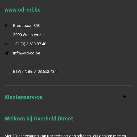
www.od-cd.be
Bredabaan 853
2990 Wuustwezel
+32 (0) 3 633 87 40
info@od-cd.be
BTW n°: BE 0403.652.434
Klantenservice
Welkom bij Overheid Direct
Met 20 jaar ervaring kan u steeds op ons rekenen. Wij denken mee en