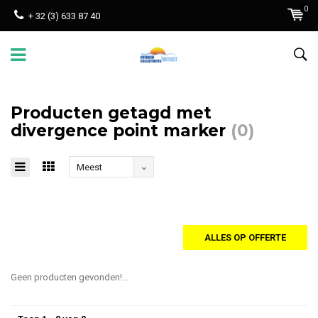
0
+ 32 (3) 633 87 40
Producten getagd met
divergence point marker
(0)
Meest
bekeken
ALLES OP OFFERTE
Geen producten gevonden!...