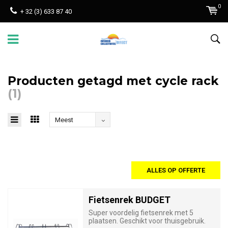
0
+ 32 (3) 633 87 40
Producten getagd met cycle rack
(1)
Meest
bekeken
ALLES OP OFFERTE
Fietsenrek BUDGET
Super voordelig fietsenrek met 5
plaatsen. Geschikt voor thuisgebruik.