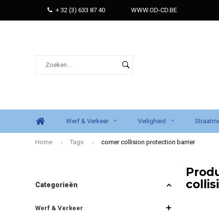
+ 32 (3) 633 87 40
WWW.OD-CD.BE
Werf & Verkeer
Veiligheid
Straatme
Home
Tags
corner collision protection barrier
Prod
colli
Categorieën
Werf & Verkeer