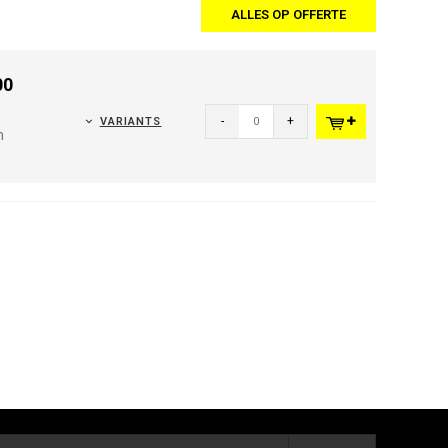
ALLES OP OFFERTE
00
-
+
VARIANTS
n