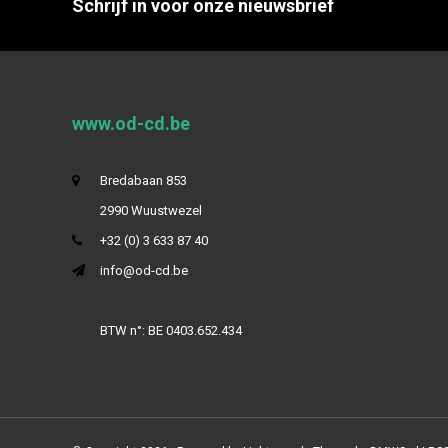
Schrijf in voor onze nieuwsbrief
www.od-cd.be
Bredabaan 853
2990 Wuustwezel
+32 (0) 3 633 87 40
info@od-cd.be
BTW n°: BE 0403.652.434