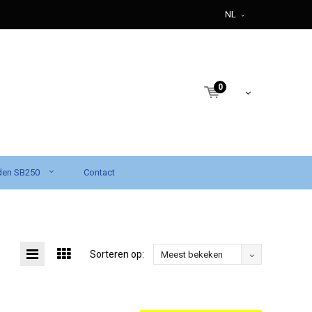
NL
0
den SB250
Contact
Sorteren op:
Meest bekeken