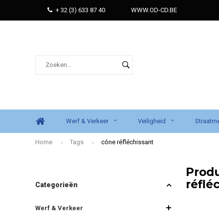
+ 32 (3) 633 87 40
WWW.OD-CD.BE
Werf & Verkeer
Veiligheid
Straatme
Home
Tags
cône réfléchissant
Prod
réflé
Categorieën
Werf & Verkeer