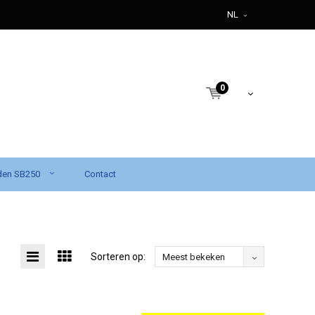
NL
0
den SB250
Contact
Sorteren op:
Meest bekeken