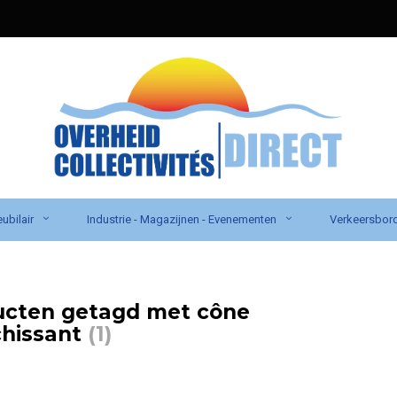
ubilair
Industrie - Magazijnen - Evenementen
Verkeersbor
ucten getagd met cône
chissant
(1)