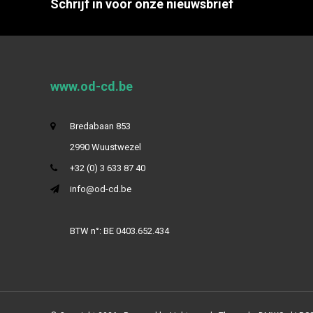
Schrijf in voor onze nieuwsbrief
www.od-cd.be
Bredabaan 853
2990 Wuustwezel
+32 (0) 3 633 87 40
info@od-cd.be
BTW n°: BE 0403.652.434