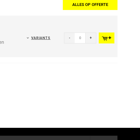
ALLES OP OFFERTE
-
+
VARIANTS
en