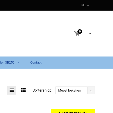
NL
0
den SB250
Contact
Sorteren op:
Meest bekeken