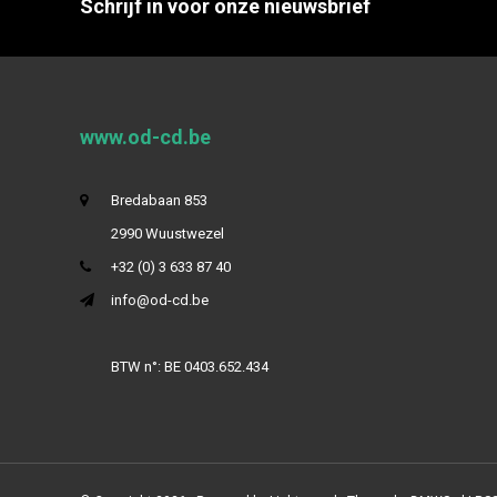
Schrijf in voor onze nieuwsbrief
www.od-cd.be
Bredabaan 853
2990 Wuustwezel
+32 (0) 3 633 87 40
info@od-cd.be
BTW n°: BE 0403.652.434