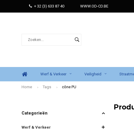
+ 32 (3) 633 87 40
WWW.OD-CD.BE
Werf & Verkeer
Veiligheid
Straatme
Home
Tags
cône PU
Prod
Categorieën
Werf & Verkeer