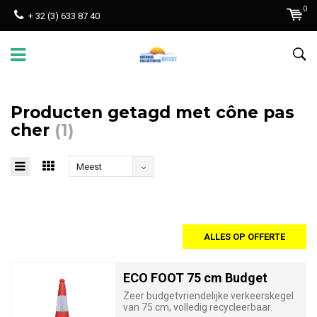
0
+ 32 (3) 633 87 40
Producten getagd met cône pas
cher
(1)
Meest
bekeken
ALLES OP OFFERTE
ECO FOOT 75 cm Budget
Zeer budgetvriendelijke verkeerskegel
van 75 cm, volledig recycleerbaar.