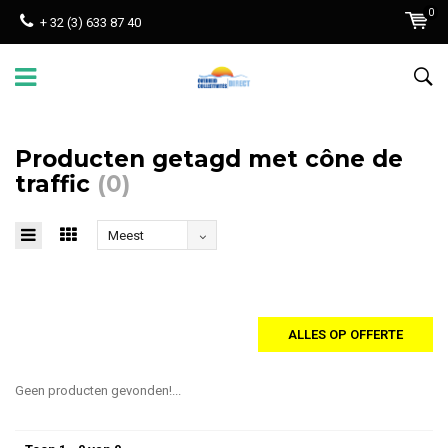
0
+ 32 (3) 633 87 40
Producten getagd met cône de
traffic
(0)
Meest
bekeken
ALLES OP OFFERTE
Geen producten gevonden!...