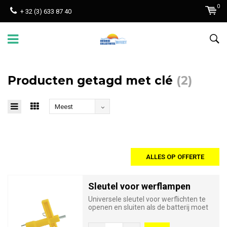
0
+ 32 (3) 633 87 40
Producten getagd met clé
(2)
Meest
bekeken
ALLES OP OFFERTE
Sleutel voor werflampen
Universele sleutel voor werflichten te
openen en sluiten als de batterij moet
worden vervangen.