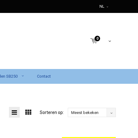
NL
0
den SB250
Contact
Sorteren op:
Meest bekeken