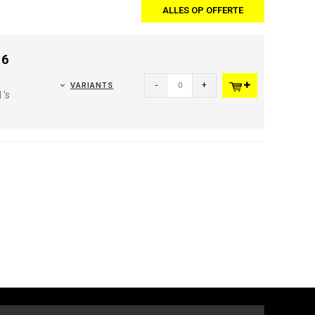
ALLES OP OFFERTE
 6
-
+
VARIANTS
 's