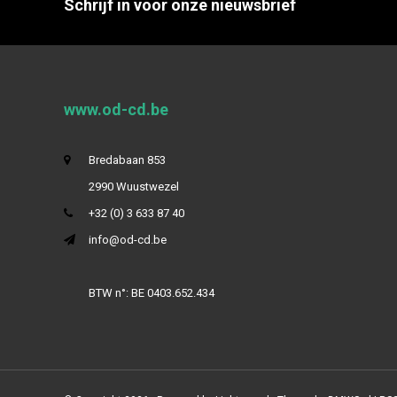
Schrijf in voor onze nieuwsbrief
www.od-cd.be
Bredabaan 853
2990 Wuustwezel
+32 (0) 3 633 87 40
info@od-cd.be
BTW n°: BE 0403.652.434