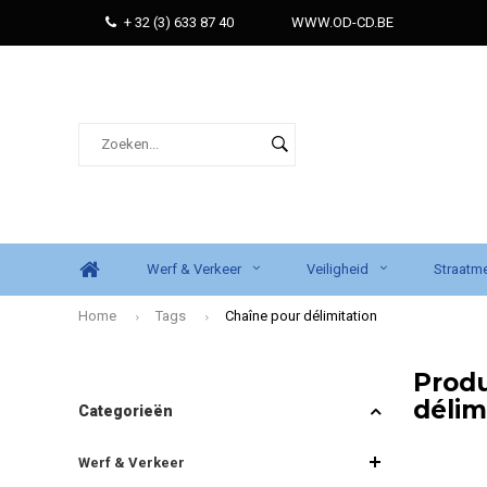
+ 32 (3) 633 87 40
WWW.OD-CD.BE
Werf & Verkeer
Veiligheid
Straatme
Home
Tags
Chaîne pour délimitation
Prod
délim
Categorieën
Werf & Verkeer