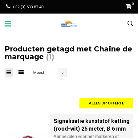
0
+ 32 (3) 633 87 40
Producten getagd met Chaîne de
marquage
(1)
Meest
bekeken
ALLES OP OFFERTE
Signalisatie kunststof ketting
(rood-wit) 25 meter, Ø 6 mm
Aanbevolen voor het markeren of