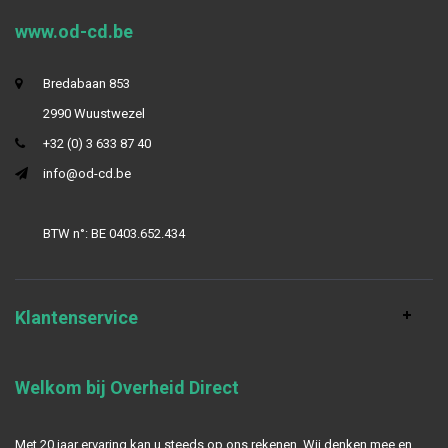
www.od-cd.be
Bredabaan 853
2990 Wuustwezel
+32 (0) 3 633 87 40
info@od-cd.be
BTW n°: BE 0403.652.434
Klantenservice
Welkom bij Overheid Direct
Met 20 jaar ervaring kan u steeds op ons rekenen. Wij denken mee en