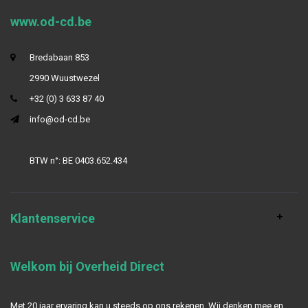
www.od-cd.be
Bredabaan 853
2990 Wuustwezel
+32 (0) 3 633 87 40
info@od-cd.be
BTW n°: BE 0403.652.434
Klantenservice
Welkom bij Overheid Direct
Met 20 jaar ervaring kan u steeds op ons rekenen. Wij denken mee en