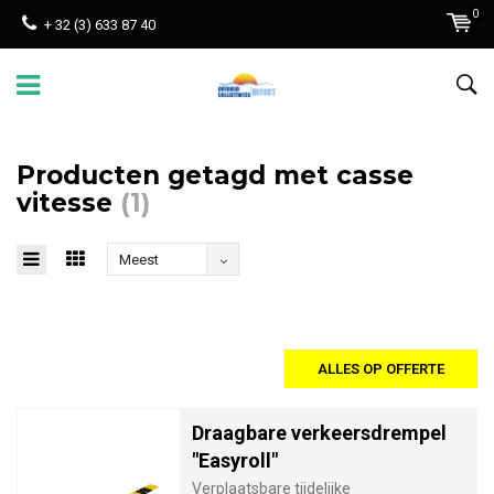
0
+ 32 (3) 633 87 40
Producten getagd met casse
vitesse
(1)
Meest
bekeken
ALLES OP OFFERTE
Draagbare verkeersdrempel
"Easyroll"
Verplaatsbare tijdelijke