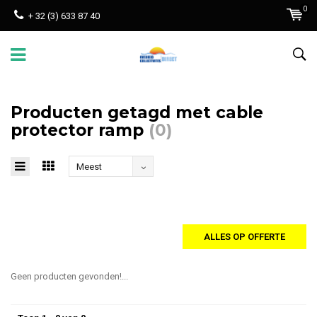
0
+ 32 (3) 633 87 40
Producten getagd met cable
protector ramp
(0)
Meest
bekeken
ALLES OP OFFERTE
Geen producten gevonden!...