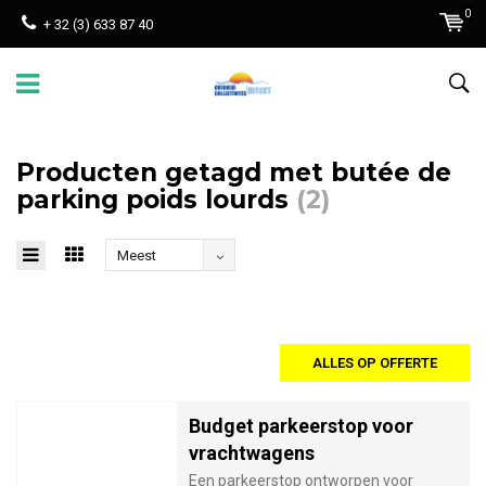
0
+ 32 (3) 633 87 40
Producten getagd met butée de
parking poids lourds
(2)
Meest
bekeken
ALLES OP OFFERTE
Budget parkeerstop voor
vrachtwagens
Een parkeerstop ontworpen voor