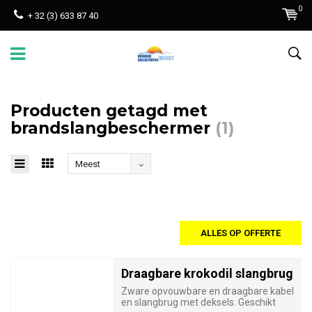
0
+ 32 (3) 633 87 40
Producten getagd met
brandslangbeschermer
(1)
Meest
bekeken
ALLES OP OFFERTE
Draagbare krokodil slangbrug
Zware opvouwbare en draagbare kabel
en slangbrug met deksels. Geschikt