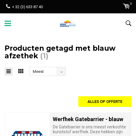
0
+ 32 (3) 633 87 40
Producten getagd met blauw
afzethek
(1)
Meest
bekeken
ALLES OP OFFERTE
Werfhek Gatebarrier - blauw
De Gatebarrier is ons meest verkochte
kunststof werfhek. Deze hekken zijn