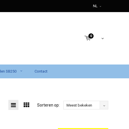
NL
0
den SB250
Contact
Sorteren op:
Meest bekeken