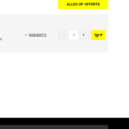
ALLES OP OFFERTE
-
+
VARIANTS
de