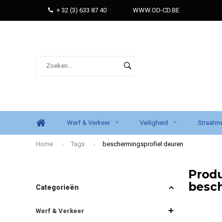
+ 32 (3) 633 87 40
WWW.OD-CD.BE
Werf & Verkeer
Veiligheid
Straatme
Home
Tags
beschermingsprofiel deuren
Prod
besch
Categorieën
Werf & Verkeer