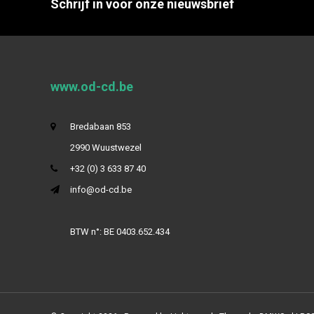
Schrijf in voor onze nieuwsbrief
www.od-cd.be
Bredabaan 853
2990 Wuustwezel
+32 (0) 3 633 87 40
info@od-cd.be
BTW n°: BE 0403.652.434