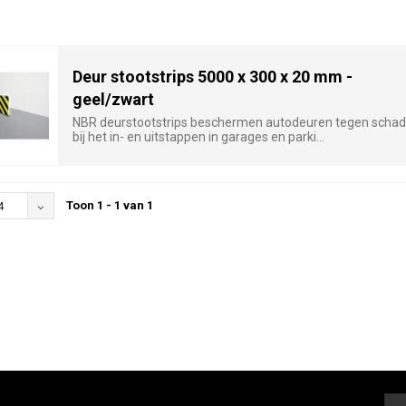
Deur stootstrips 5000 x 300 x 20 mm -
geel/zwart
NBR deurstootstrips beschermen autodeuren tegen scha
bij het in- en uitstappen in garages en parki...
Toon 1 - 1 van 1
4