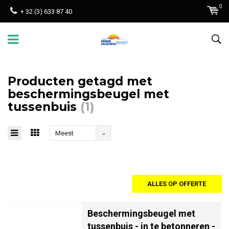
0
+ 32 (3) 633 87 40
Producten getagd met
beschermingsbeugel met
tussenbuis
(1)
Meest
bekeken
ALLES OP OFFERTE
Beschermingsbeugel met
tussenbuis - in te betonneren -