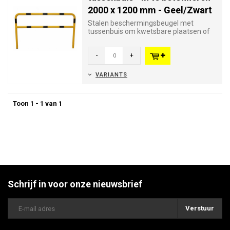
2000 x 1200 mm - Geel/Zwart
Stalen beschermingsbeugel met
tussenbuis om kwetsbare plaatsen of
installaties te beschermen. Besc...
-
+
VARIANTS
Toon 1 - 1 van 1
Schrijf in voor onze nieuwsbrief
Verstuur