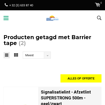
0
+ 32 (3) 633 87 40
Producten getagd met Barrier
tape
(2)
Meest
bekeken
ALLES OP OFFERTE
Signalisatielint - Afzetlint
SUPERSTRONG 500m -
geel/zwart