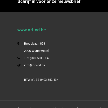
Schrijf in voor onze nieuwsbrief
www.od-cd.be
Bredabaan 853
2990 Wuustwezel
+32 (0) 3 633 87 40
info@od-cd.be
BTW n°: BE 0403.652.434