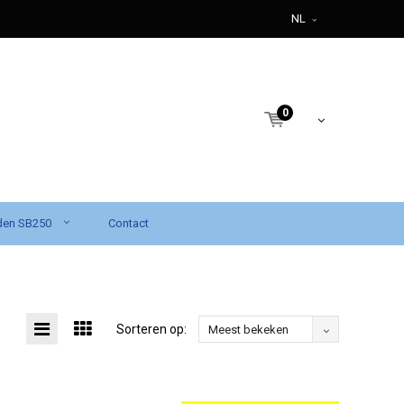
NL
0
den SB250
Contact
Sorteren op:
Meest bekeken