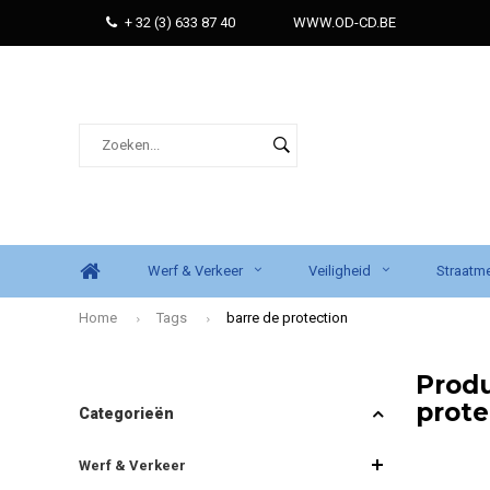
+ 32 (3) 633 87 40
WWW.OD-CD.BE
Werf & Verkeer
Veiligheid
Straatme
Home
Tags
barre de protection
Produ
prote
Categorieën
Werf & Verkeer