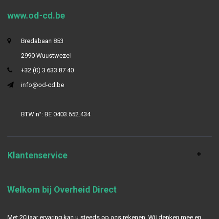
www.od-cd.be
Bredabaan 853
2990 Wuustwezel
+32 (0) 3 633 87 40
info@od-cd.be
BTW n°: BE 0403.652.434
Klantenservice
Welkom bij Overheid Direct
Met 20 jaar ervaring kan u steeds op ons rekenen. Wij denken mee en