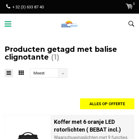
0
+ 32 (3) 633 87 40
Producten getagd met balise
clignotante
(1)
Meest
bekeken
ALLES OP OFFERTE
Koffer met 6 oranje LED
rotorlichten ( BEBAT incl.)
Waarschuwingslichten met 9 functies.