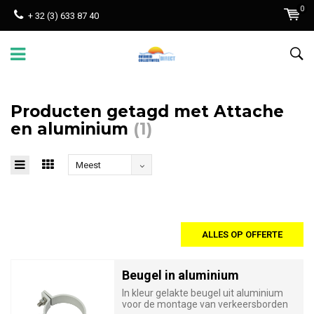
0
+ 32 (3) 633 87 40
Producten getagd met Attache
en aluminium
(1)
Meest
bekeken
ALLES OP OFFERTE
Beugel in aluminium
In kleur gelakte beugel uit aluminium
voor de montage van verkeersborden