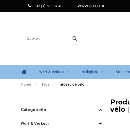
+ 32 (3) 633 87 40
WWW.OD-CD.BE
Werf & Verkeer
Veiligheid
Straatme
Home
Tags
arceau de vélo
Prod
vélo
(
Categorieën
Werf & Verkeer