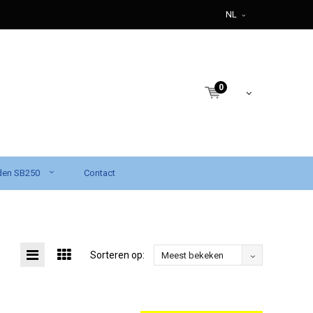
NL
0
den SB250
Contact
Sorteren op:
Meest bekeken