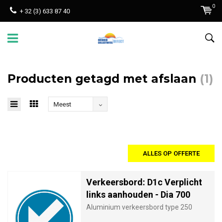
0
+ 32 (3) 633 87 40
Producten getagd met afslaan
(1)
Meest
bekeken
ALLES OP OFFERTE
Verkeersbord: D1c Verplicht
links aanhouden - Dia 700
Aluminium verkeersbord type 250