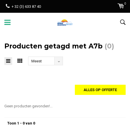
0
+ 32 (3) 633 87 40
Producten getagd met A7b
(0)
Meest
bekeken
ALLES OP OFFERTE
Geen producten gevonden!...
Toon 1 - 0 van 0