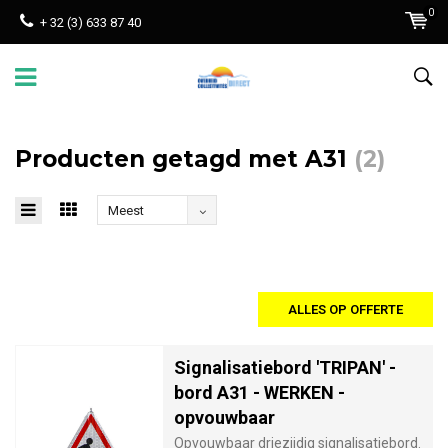
0
+ 32 (3) 633 87 40
Producten getagd met A31
(2)
Meest
bekeken
ALLES OP OFFERTE
Signalisatiebord 'TRIPAN' -
bord A31 - WERKEN -
opvouwbaar
Opvouwbaar driezijdig signalisatiebord.