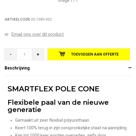
Image
1
/ 7
ARTIKELCODE
05-1080-002
Email ons over dit product
-
+
TOEVOEGEN AAN OFFERTE
Beschrijving
SMARTFLEX POLE CONE
Flexibele paal van de nieuwe
generatie
Gemaakt uit zeer flexibel polyurethaan
Keert 100% terug in zijn oorspronkelijke staat na aanrijding
Kan tot 1000 keer worden overreden, zelfs door