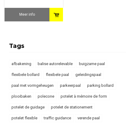
Meer info
Tags
afbakening
balise autorelevable
buigzame paal
flexibele bollard
flexibele paal
geleidingspaal
paal met vormgeheugen
parkeerpaal
parking bollard
plooibaken
polecone
potelet à mémoire de form
potelet de guidage
potelet de stationement
potelet flexible
traffic guidance
verende paal