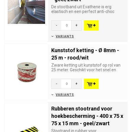
De stootband uit Evathene is erg
elastisch en een perfect anti-choc
bescherming. De banden worden op...
-
+
VARIANTS
Kunststof ketting - Ø 8mm -
25 m - rood/wit
Zware ketting uit kunststof op rol van
25 meter. Geschikt voor het snel en
goed zichtbaar afbakenen...
-
+
VARIANTS
Rubberen stootrand voor
hoekbescherming - 400 x 75 x
75 x 15 mm - geel/zwart
Stootrand in rubber voor