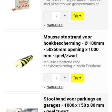
Professioneel signalisatielint voor het
snel afzetten van gevarenzones en
werken. Bijna onscheurbaar...
-
+
VARIANTS
Mousse stootrand voor
hoekbescherming - Ø 100mm
- 50x50mm opening x 1000
mm - geel/zwart
Mousse stootrand voor
hoekbescherming in zacht Evathene
polymere voorkomen schade en
verwondingen. D...
-
+
VARIANTS
Stootband voor parkings en
garages - 1000 x 150 x 80 mm
- geel/zwart