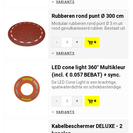
VARIANTS
Rubberen rond punt Ø 300 cm
Modulair rubberen rond punt Ø 3 m uit
rood gevulkaniseerd rubber. Bestaat uit
8 delen met reflecter...
-
+
VARIANTS
LED cone light 360° Multikleur
(incl. € 0.057 BEBAT) + sync.
De LED Cone Light is een krachtige,
spatwaterdichte en schokbestendige
kegelverlichting met 4 kleure...
-
+
VARIANTS
Kabelbeschermer DELUXE - 2