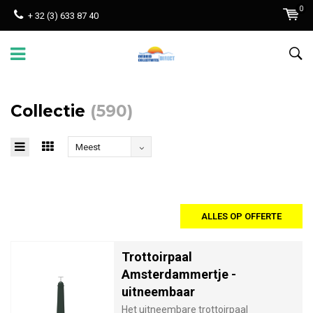
0
+ 32 (3) 633 87 40
Collectie
(590)
Meest
bekeken
ALLES OP OFFERTE
Trottoirpaal
Amsterdammertje -
uitneembaar
Het uitneembare trottoirpaal