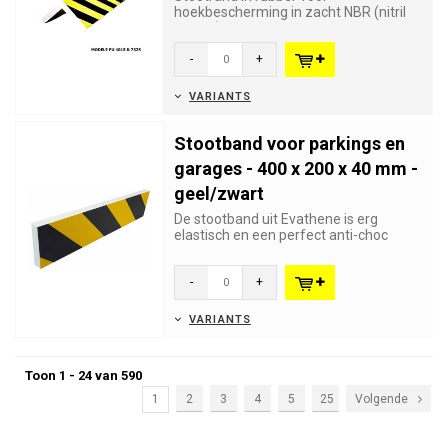
hoekbescherming in zacht NBR (nitril
rubber) die schade en verwondingen
voo...
-
+
VARIANTS
Stootband voor parkings en
garages - 400 x 200 x 40 mm -
geel/zwart
De stootband uit Evathene is erg
elastisch en een perfect anti-choc
bescherming. De banden worden op...
-
+
VARIANTS
Toon 1 - 24 van 590
1
2
3
4
5
25
Volgende