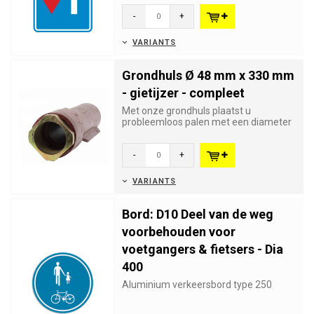
-
+
VARIANTS
Grondhuls Ø 48 mm x 330 mm
- gietijzer - compleet
Met onze grondhuls plaatst u
probleemloos palen met een diameter
van 48 mm zodat u ze op elk moment
...
-
+
VARIANTS
Bord: D10 Deel van de weg
voorbehouden voor
voetgangers & fietsers - Dia
400
Aluminium verkeersbord type 250