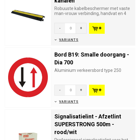
kanalen
Robuuste kabelbeschermer met vaste
man-vrouw verbinding, handvat en 4
gaten voor permanente bevestig...
-
+
VARIANTS
Bord B19: Smalle doorgang -
Dia 700
Aluminium verkeersbord type 250
-
+
VARIANTS
Signalisatielint - Afzetlint
SUPERSTRONG 500m -
rood/wit