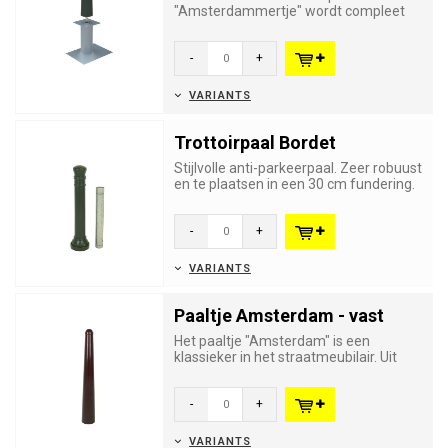
"Amsterdammertje" wordt compleet
geleverd met bodemhuls,
vergrendelings...
-
+
VARIANTS
Trottoirpaal Bordet
Stijlvolle anti-parkeerpaal. Zeer robuust
en te plaatsen in een 30 cm fundering.
-
+
VARIANTS
Paaltje Amsterdam - vast
Het paaltje "Amsterdam" is een
klassieker in het straatmeubilair. Uit
staal gewalst, warm gegalvanis...
-
+
VARIANTS