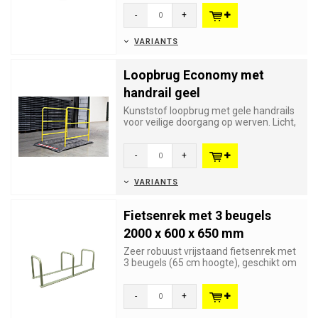
-
+
VARIANTS
Loopbrug Economy met
handrail geel
Kunststof loopbrug met gele handrails
voor veilige doorgang op werven. Licht,
UV-bestendig, antislip...
-
+
VARIANTS
Fietsenrek met 3 beugels
2000 x 600 x 650 mm
Zeer robuust vrijstaand fietsenrek met
3 beugels (65 cm hoogte), geschikt om
6 fietsen veilig te ver...
-
+