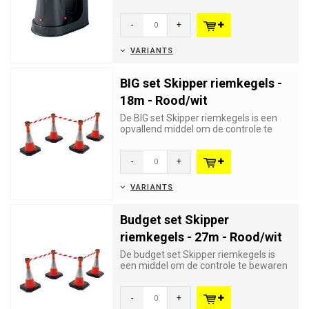
afzetlinthouder op een metalen on...
-
+
VARIANTS
BIG set Skipper riemkegels -
18m - Rood/wit
De BIG set Skipper riemkegels is een
opvallend middel om de controle te
bewaren over grote aantallen...
-
+
VARIANTS
Budget set Skipper
riemkegels - 27m - Rood/wit
De budget set Skipper riemkegels is
een middel om de controle te bewaren
over grote aantallen bezoe...
-
+