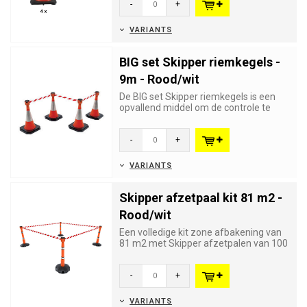
-
+
VARIANTS
BIG set Skipper riemkegels -
9m - Rood/wit
De BIG set Skipper riemkegels is een
opvallend middel om de controle te
bewaren over grote aantallen...
-
+
VARIANTS
Skipper afzetpaal kit 81 m2 -
Rood/wit
Een volledige kit zone afbakening van
81 m2 met Skipper afzetpalen van 100
cm hoog en Skipper oprol...
-
+
VARIANTS