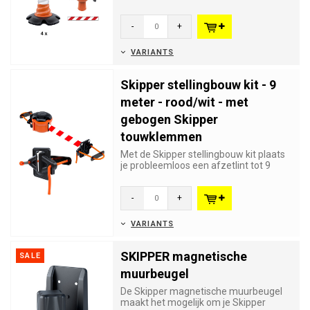
kegels en Skipper oprolbare afzetl...
-
+
VARIANTS
Skipper stellingbouw kit - 9
meter - rood/wit - met
gebogen Skipper
touwklemmen
Met de Skipper stellingbouw kit plaats
je probleemloos een afzetlint tot 9
meter tussen twee buizen,...
-
+
VARIANTS
SKIPPER magnetische
SALE
muurbeugel
De Skipper magnetische muurbeugel
maakt het mogelijk om je Skipper