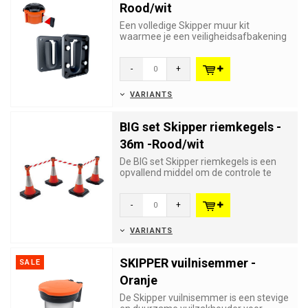
Rood/wit
Een volledige Skipper muur kit
waarmee je een veiligheidsafbakening
kan plaatsen van 9 meter tussen ...
-
+
VARIANTS
BIG set Skipper riemkegels -
36m -Rood/wit
De BIG set Skipper riemkegels is een
opvallend middel om de controle te
bewaren over grote aantallen...
-
+
VARIANTS
SKIPPER vuilnisemmer -
SALE
Oranje
De Skipper vuilnisemmer is een stevige