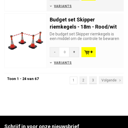
VARIANTS
Budget set Skipper
riemkegels - 18m - Rood/wit
De budget set Skipper riemkegels is
een middel om de controle te bewaren
over grote aantallen bezoe...
-
+
VARIANTS
Toon 1 - 24 van 67
1
2
3
Volgende
Schrijf in voor onze nieuwsbrief