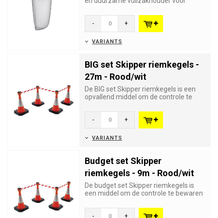
en duurzame vuilzakhouder voor
veelzijdige afval en recyclage...
-
+
VARIANTS
BIG set Skipper riemkegels -
27m - Rood/wit
De BIG set Skipper riemkegels is een
opvallend middel om de controle te
bewaren over grote aantallen...
-
+
VARIANTS
Budget set Skipper
riemkegels - 9m - Rood/wit
De budget set Skipper riemkegels is
een middel om de controle te bewaren
over grote aantallen bezoe...
-
+