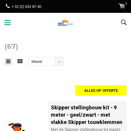
0
+ 32 (3) 633 87 40
(67)
Meest
bekeken
ALLES OP OFFERTE
Skipper stellingbouw kit - 9
meter - geel/zwart - met
vlakke Skipper touwklemmen
Met de Skipper stellingbouw kit plaats