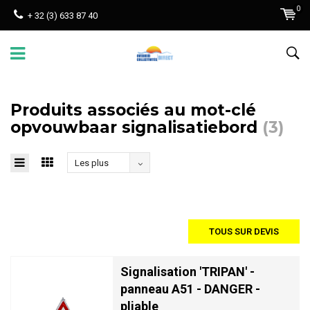
0
+ 32 (3) 633 87 40
Produits associés au mot-clé
opvouwbaar signalisatiebord
(3)
Les plus
vus
TOUS SUR DEVIS
Signalisation 'TRIPAN' -
panneau A51 - DANGER -
pliable