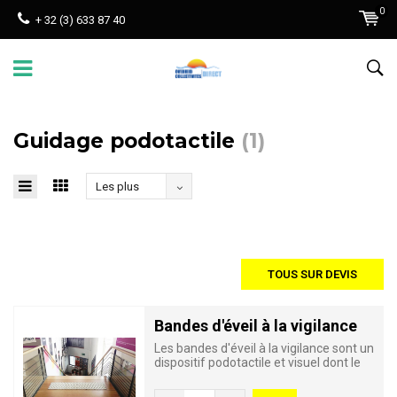
0
+ 32 (3) 633 87 40
Guidage podotactile
(1)
Les plus
vus
TOUS SUR DEVIS
Bandes d'éveil à la vigilance
Les bandes d'éveil à la vigilance sont un
dispositif podotactile et visuel dont le
but et d'alerte...