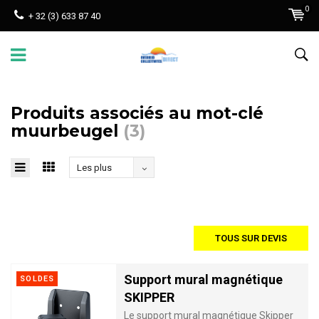
0
+ 32 (3) 633 87 40
Produits associés au mot-clé
muurbeugel
(3)
Les plus
vus
TOUS SUR DEVIS
Support mural magnétique
SOLDES
SKIPPER
Le support mural magnétique Skipper