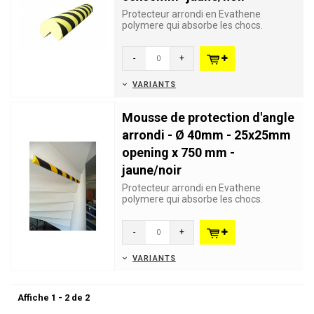
Protecteur arrondi en Evathene
polymere qui absorbe les chocs.
Préviennent des dommages et
bléssur...
-
+
VARIANTS
Mousse de protection d'angle
arrondi - Ø 40mm - 25x25mm
opening x 750 mm -
jaune/noir
Protecteur arrondi en Evathene
polymere qui absorbe les chocs.
Préviennent des dommages et
bléssur...
-
+
VARIANTS
Affiche 1 - 2 de 2