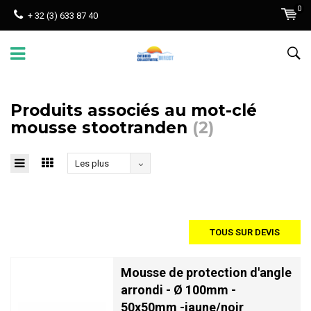
0
+ 32 (3) 633 87 40
Produits associés au mot-clé
mousse stootranden
(2)
Les plus
vus
TOUS SUR DEVIS
Mousse de protection d'angle
arrondi - Ø 100mm -
50x50mm -jaune/noir