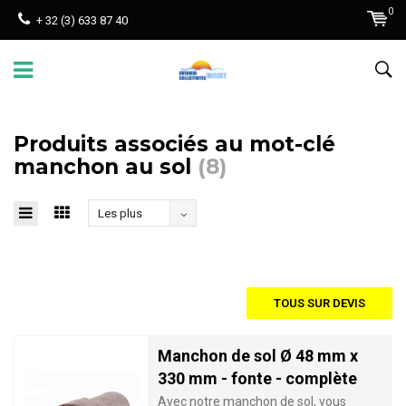
0
+ 32 (3) 633 87 40
Produits associés au mot-clé
manchon au sol
(8)
Les plus
vus
TOUS SUR DEVIS
Manchon de sol Ø 48 mm x
330 mm - fonte - complète
Avec notre manchon de sol, vous