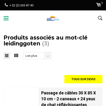
0
+ 32 (3) 633 87 40
Produits associés au mot-clé
leidinggoten
(3)
Les plus
vus
TOUS SUR DEVIS
Passage de câbles 30 X 85 X
10 cm - 2 caneaux + 24 yeux
de chat réfléchissantes