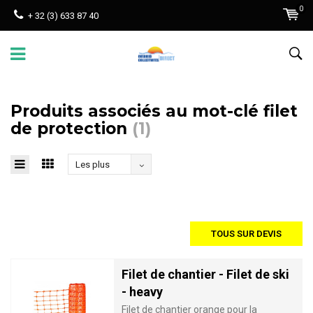
0
+ 32 (3) 633 87 40
Produits associés au mot-clé filet
de protection
(1)
Les plus
vus
TOUS SUR DEVIS
Filet de chantier - Filet de ski
- heavy
Filet de chantier orange pour la